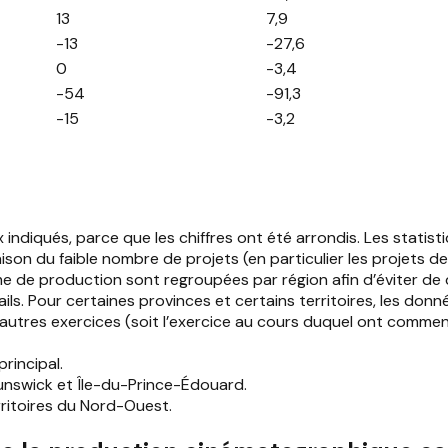
13
7,9
-13
-27,6
0
-3,4
-54
-91,3
-15
-3,2
diqués, parce que les chiffres ont été arrondis. Les statist
 raison du faible nombre de projets (en particulier les projet
lume de production sont regroupées par région afin d’éviter de
. Pour certaines provinces et certains territoires, les donné
utres exercices (soit l’exercice au cours duquel ont commenc
principal.
nswick et Île-du-Prince-Édouard.
ritoires du Nord-Ouest.