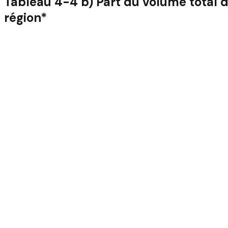
Tableau 4-4 b) Part du volume total 
région*