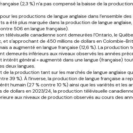
nçaise (2,3 %) n’a pas compensé la baisse de la production en
our les productions de langue anglaise dans l’ensemble des ca
ojets a été plus marquée dans la production de langue anglai
ontre 506 en langue française).
ion télévisuelle canadienne sont demeurées l’Ontario, le Qué
c, et s’approchant de 450 millions de dollars en Colombie-Bri
 mais a augmenté en langue française (12,6 %). La production 
ent demeurés inférieurs aux niveaux observés les années préc
et intérêt général » augmenté dans une langue (française) tout 
les deux langues.
rt de la production tant sur les marchés de langue anglaise 
ntre 39 %). À l’inverse, la production de langue française a 
érêt humain (27 % contre 10 %) ainsi que les variétés et les ar
s de dollars en 2023/24, la production télévisuelle canadienn
nférieure aux niveaux de production observés au cours des ann