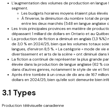
L’augmentation des volumes de production en langue fra
segment.
Les budgets horaires moyens étaient plus élevés p
À l’inverse, la diminution du nombre total de pr
entre les deux marchés (548 en langue anglaise c
Les trois principales provinces en matière de product
dépassant 1 milliard de dollars en Ontario et au Québe
La production de fiction a diminué en anglais (1,3 %%)
de 3,0 % en 2024/25, bien que les volumes totaux soi
langues, d’environ 8,5 %. « La catégorie « mode de vie 
divertissement et arts de la scène » ont diminué dans 
La fiction a continué de représenter la plus grande pa
élevée dans la production de langue anglaise (62 % co
dans d’autres genres, notamment le style de vie et l’int
Après être tombée à un creux de dix ans de 167 million
dollars en 2024/25, bien qu’elle soit demeurée bien i
3.1 Types
Production télévisuelle canadienne