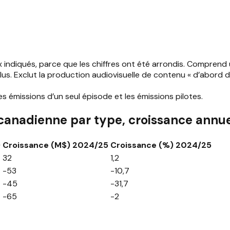
iqués, parce que les chiffres ont été arrondis. Comprend une
 Exclut la production audiovisuelle de contenu « d’abord diffus
s émissions d’un seul épisode et les émissions pilotes.
 canadienne par type, croissance ann
)
Croissance (M$) 2024/25
Croissance (%) 2024/25
32
1,2
-53
-10,7
-45
-31,7
-65
-2