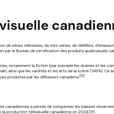
évisuelle canadie
de séries télévisées, de mini-séries, de téléfilms, d’émissions
par le Bureau de certification des produits audiovisuels can
ories, notamment la fiction (par exemple les drames et les com
ain, ainsi que les variétés et les arts de la scène (VAPA). Ce s
[
13
]
ques produites par les diffuseurs canadiens.
ées canadiennes a permis de compenser les baisses observées d
de la production télévisuelle canadienne en 2024/25.