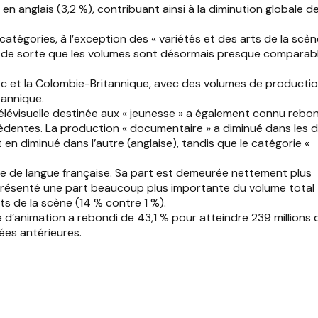
 anglais (3,2 %), contribuant ainsi à la diminution globale d
tégories, à l’exception des « variétés et des arts de la scène
se, de sorte que les volumes sont désormais presque comparab
bec et la Colombie-Britannique, avec des volumes de producti
tannique.
télévisuelle destinée aux « jeunesse » a également connu rebo
édentes. La production « documentaire » a diminué dans les 
en diminué dans l’autre (anglaise), tandis que le catégorie «
que de langue française. Sa part est demeurée nettement plus
représenté une part beaucoup plus importante du volume total
ts de la scène (14 % contre 1 %).
e d’animation a rebondi de 43,1 % pour atteindre 239 millions 
ées antérieures.