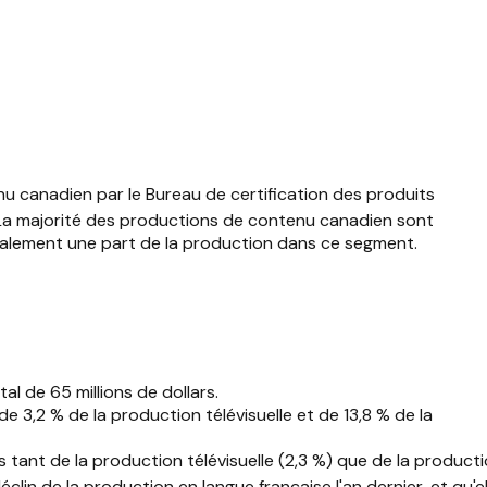
u canadien par le Bureau de certification des produits
a majorité des productions de contenu canadien sont
également une part de la production dans ce segment.
al de 65 millions de dollars.
de 3,2 % de la production télévisuelle et de 13,8 % de la
 tant de la production télévisuelle (2,3 %) que de la product
in de la production en langue française l'an dernier, et qu'el