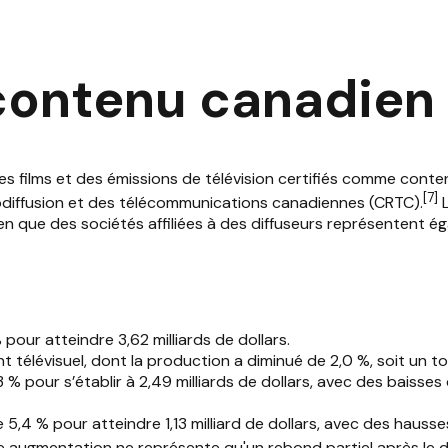
contenu canadien
films et des émissions de télévision certifiés comme conten
[
7
]
iodiffusion et des télécommunications canadiennes (CRTC).
L
en que des sociétés affiliées à des diffuseurs représentent 
our atteindre 3,62 milliards de dollars.
 télévisuel, dont la production a diminué de 2,0 %, soit un tot
% pour s’établir à 2,49 milliards de dollars, avec des baisses 
,4 % pour atteindre 1,13 milliard de dollars, avec des hausses
augmentation ne représente qu'un rebond partiel après le décl