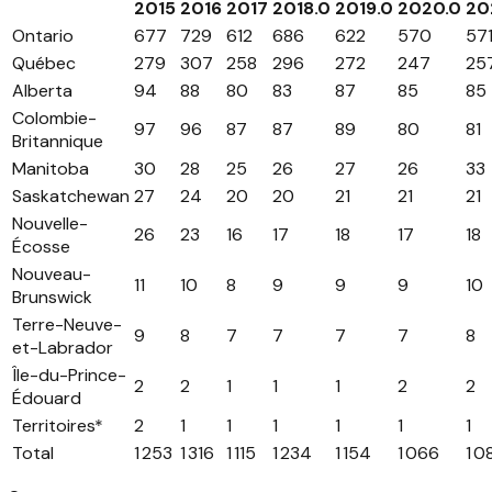
2015
2016
2017
2018.0
2019.0
2020.0
20
Ontario
677
729
612
686
622
570
57
Québec
279
307
258
296
272
247
25
Alberta
94
88
80
83
87
85
85
Colombie-
97
96
87
87
89
80
81
Britannique
Manitoba
30
28
25
26
27
26
33
Saskatchewan
27
24
20
20
21
21
21
Nouvelle-
26
23
16
17
18
17
18
Écosse
Nouveau-
11
10
8
9
9
9
10
Brunswick
Terre-Neuve-
9
8
7
7
7
7
8
et-Labrador
Île-du-Prince-
2
2
1
1
1
2
2
Édouard
Territoires*
2
1
1
1
1
1
1
Total
1 253
1 316
1 115
1 234
1 154
1 066
1 0